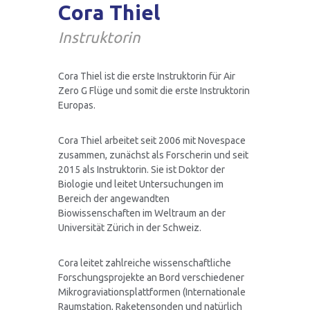
Cora Thiel
Instruktorin
Air Zero G Team
FAQ Wissenschaftliche
Cora Thiel ist die erste Instruktorin für Air
Zero G Flüge und somit die erste Instruktorin
Europas.
Einen Flug anbieten
Cora Thiel arbeitet seit 2006 mit Novespace
zusammen, zunächst als Forscherin und seit
2015 als Instruktorin. Sie ist Doktor der
Angebote für Unternehmen
Biologie und leitet Untersuchungen im
Bereich der angewandten
Biowissenschaften im Weltraum an der
Universität Zürich in der Schweiz.
Air Zero G Sky Club
Cora leitet zahlreiche wissenschaftliche
Forschungsprojekte an Bord verschiedener
Mikrograviationsplattformen (Internationale
FAQ Privatpersonen
Raumstation, Raketensonden und natürlich