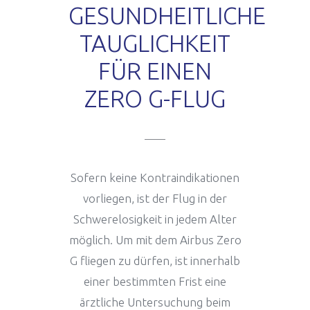
GESUNDHEITLICHE
TAUGLICHKEIT
Parabelflugtechnik
Praktische Informationen
Wissenschaftliche Experimente
FÜR EINEN
ZERO G-FLUG
Neuigkeiten
Rechtlicher Rahmen
Wissenschaftliche Flugkampagnen
Gesundheitliche Tauglichkeit
Bildergalerie
Sofern keine Kontraindikationen
vorliegen, ist der Flug in der
Schwerelosigkeit in jedem Alter
Bildergalerie
Team Novespace
möglich. Um mit dem Airbus Zero
G fliegen zu dürfen, ist innerhalb
einer bestimmten Frist eine
Buchen Sie Ihren Flug
kunden und partner
ärztliche Untersuchung beim