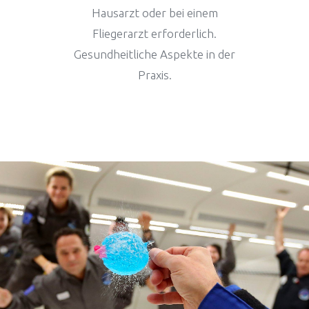
Hausarzt oder bei einem
Fliegerarzt erforderlich.
Air Zero G Team
FAQ Wissenschaftliche
Gesundheitliche Aspekte in der
Praxis.
Einen Flug anbieten
Angebote für Unternehmen
Air Zero G Sky Club
FAQ Privatpersonen