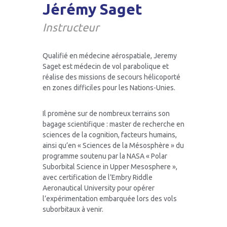
Jérémy Saget
Instructeur
Offrir un vol parabolique
FAQ vols scientifiques
Qualifié en médecine aérospatiale, Jeremy
Saget est médecin de vol parabolique et
réalise des missions de secours hélicoporté
Offre entreprise
en zones difficiles pour les Nations-Unies.
Il promène sur de nombreux terrains son
bagage scientifique : master de recherche en
Equipe Air Zero G
sciences de la cognition, facteurs humains,
ainsi qu’en « Sciences de la Mésosphère » du
programme soutenu par la NASA « Polar
Suborbital Science in Upper Mesosphere »,
Air Zero G Sky Club
avec certification de l’Embry Riddle
Aeronautical University pour opérer
l’expérimentation embarquée lors des vols
suborbitaux à venir.
FAQ vols découverte