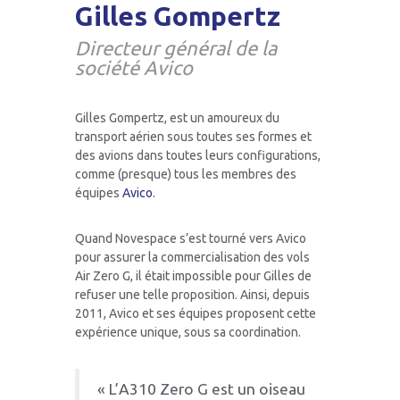
Gilles Gompertz
Directeur général de la
Offrir un vol parabolique
FAQ vols scientifiques
société Avico
Gilles Gompertz, est un amoureux du
transport aérien sous toutes ses formes et
Offre entreprise
des avions dans toutes leurs configurations,
comme (presque) tous les membres des
équipes
Avico
.
Equipe Air Zero G
Quand Novespace s’est tourné vers Avico
pour assurer la commercialisation des vols
Air Zero G, il était impossible pour Gilles de
refuser une telle proposition. Ainsi, depuis
Air Zero G Sky Club
2011, Avico et ses équipes proposent cette
expérience unique, sous sa coordination.
FAQ vols découverte
« L’A310 Zero G est un oiseau