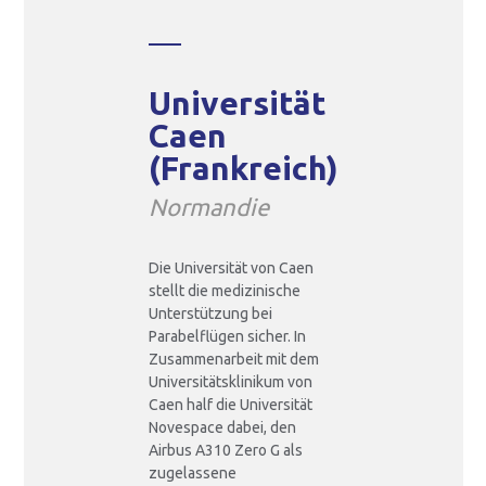
Air Zero G Team
FAQ Wissenschaftliche
Universität
Caen
(Frankreich)
Einen Flug anbieten
Normandie
Die Universität von Caen
Angebote für Unternehmen
stellt die medizinische
Unterstützung bei
Parabelflügen sicher. In
Zusammenarbeit mit dem
Air Zero G Sky Club
Universitätsklinikum von
Caen half die Universität
Novespace dabei, den
Airbus A310 Zero G als
FAQ Privatpersonen
zugelassene