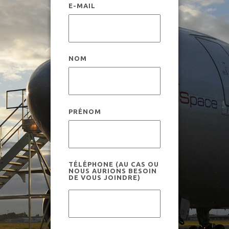
E-MAIL
Comment ça marche ?
Informations pratiques
Expériences Novespace
NOM
Actualités
Cadre légal et assurances
Campagnes de vols
PRÉNOM
Aptitude médicale
Galerie vols scientifiques
TÉLÉPHONE (AU CAS OU
Galerie
Equipe Novespace
NOUS AURIONS BESOIN
DE VOUS JOINDRE)
Réserver votre vol
Clients et partenaires