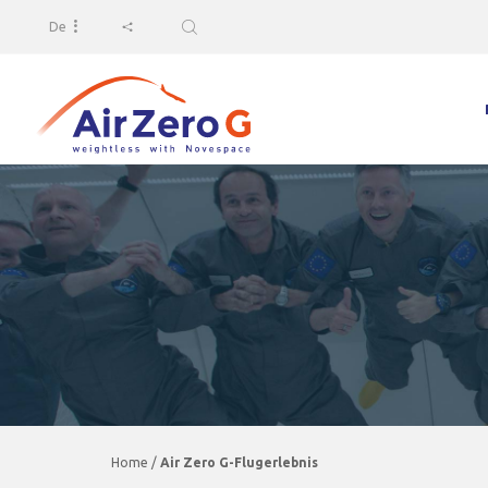
De
Home
/
Air Zero G-Flugerlebnis