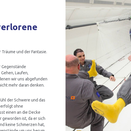
verlorene
r Träume und der Fantasie.
er Gegenstände
: Gehen, Laufen,
 denen wir uns abgefunden
nicht mehr daran denken.
ühl der Schwere und das
n erfolgt ohne
sst einen an die Decke
r geworden ist, da er sich
und keine Schmerzen hat,
Gegenstände um uns herum