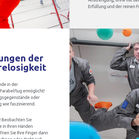
Anstrengung, ohne mit de
Erfüllung und der reinen 
ungen der
elosigkeit
de in der
arabelflug ermöglicht!
tagsgegenstände oder
 wie faszinierend.
n! Beobachten Sie
e in Ihren Händen
nen Sie Ihre Finger dann